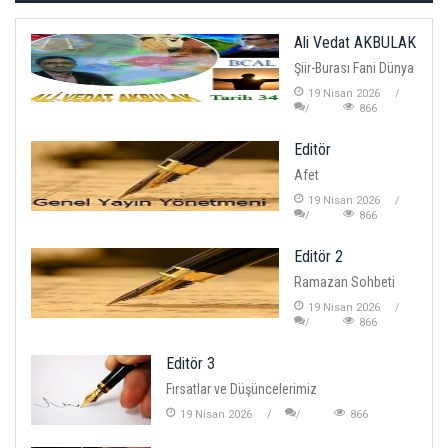
Ali Vedat AKBULAK
Şiir-Burası Fani Dünya
19 Nisan 2026
866
Editör
Afet
19 Nisan 2026
866
Editör 2
Ramazan Sohbeti
19 Nisan 2026
866
Editör 3
Fırsatlar ve Düşüncelerimiz
19 Nisan 2026
866