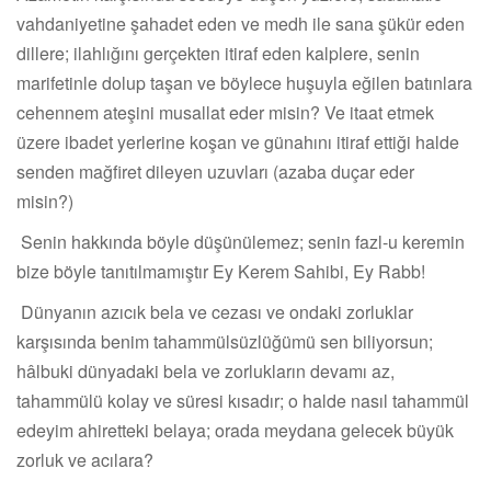
vahdaniyetine şahadet eden ve medh ile sana şükür eden
dillere; ilahlığını gerçekten itiraf eden kalplere, senin
marifetinle dolup taşan ve böylece huşuyla eğilen batınlara
cehennem ateşini musallat eder misin? Ve itaat etmek
üzere ibadet yerlerine koşan ve günahını itiraf ettiği halde
senden mağfiret dileyen uzuvları (azaba duçar eder
misin?)
Senin hakkında böyle düşünülemez; senin fazl-u keremin
bize böyle tanıtılmamıştır Ey Kerem Sahibi, Ey Rabb!
Dünyanın azıcık bela ve cezası ve ondaki zorluklar
karşısında benim tahammülsüzlüğümü sen biliyorsun;
hâlbuki dünyadaki bela ve zorlukların devamı az,
tahammülü kolay ve süresi kısadır; o halde nasıl tahammül
edeyim ahiretteki belaya; orada meydana gelecek büyük
zorluk ve acılara?