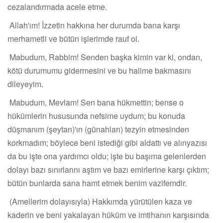
cezalandırmada acele etme.
Allah'ım! İzzetin hakkına her durumda bana karşı
merhametli ve bütün işlerimde rauf ol.
Mabudum, Rabbim! Senden başka kimin var ki, ondan,
kötü durumumu gidermesini ve bu halime bakmasını
dileyeyim.
Mabudum, Mevlam! Sen bana hükmettin; bense o
hükümlerin hususunda nefsime uydum; bu konuda
düşmanım (şeytan)'ın (günahları) tezyin etmesinden
korkmadım; böylece beni istediği gibi aldattı ve alınyazısı
da bu işte ona yardımcı oldu; işte bu başıma gelenlerden
dolayı bazı sınırlarını aştım ve bazı emirlerine karşı çıktım;
bütün bunlarda sana hamt etmek benim vazifemdir.
(Amellerim dolayısıyla) Hakkımda yürütülen kaza ve
kaderin ve beni yakalayan hüküm ve imtihanın karşısında