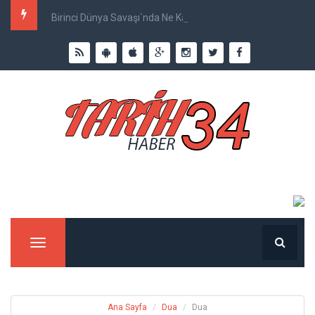
Birinci Dünya Savaşı`nda Ne Kadar İnsan Öldü?
Menu
Ana Sayfa
Dua
Dua