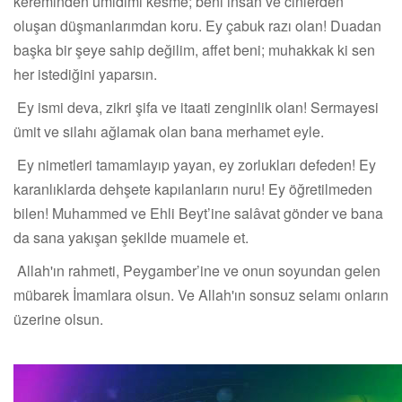
kereminden ümidimi kesme; beni insan ve cinlerden
oluşan düşmanlarımdan koru. Ey çabuk razı olan! Duadan
başka bir şeye sahip değilim, affet beni; muhakkak ki sen
her istediğini yaparsın.
Ey ismi deva, zikri şifa ve itaati zenginlik olan! Sermayesi
ümit ve silahı ağlamak olan bana merhamet eyle.
Ey nimetleri tamamlayıp yayan, ey zorlukları defeden! Ey
karanlıklarda dehşete kapılanların nuru! Ey öğretilmeden
bilen! Muhammed ve Ehli Beyt’ine salâvat gönder ve bana
da sana yakışan şekilde muamele et.
Allah'ın rahmeti, Peygamber’ine ve onun soyundan gelen
mübarek İmamlara olsun. Ve Allah'ın sonsuz selamı onların
üzerine olsun.