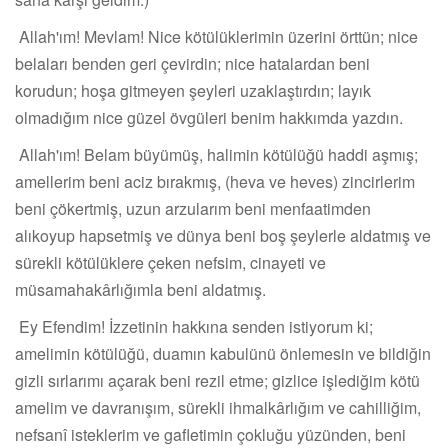
Allah'ım! Mevlam! Nice kötülüklerimin üzerini örttün; nice
belaları benden geri çevirdin; nice hatalardan beni
korudun; hoşa gitmeyen şeyleri uzaklaştırdın; layık
olmadığım nice güzel övgüleri benim hakkımda yazdın.
Allah'ım! Belam büyümüş, halimin kötülüğü haddi aşmış;
amellerim beni aciz bırakmış, (heva ve heves) zincirlerim
beni çökertmiş, uzun arzularım beni menfaatimden
alıkoyup hapsetmiş ve dünya beni boş şeylerle aldatmış ve
sürekli kötülüklere çeken nefsim, cinayeti ve
müsamahakârlığımla beni aldatmış.
Ey Efendim! İzzetinin hakkına senden istiyorum ki;
amelimin kötülüğü, duamın kabulünü önlemesin ve bildiğin
gizli sırlarımı açarak beni rezil etme; gizlice işlediğim kötü
amelim ve davranışım, sürekli ihmalkârlığım ve cahilliğim,
nefsanî isteklerim ve gafletimin çokluğu yüzünden, beni