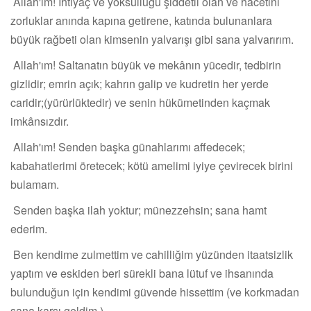
Allah'ım! İhtiyaç ve yoksulluğu şiddetli olan ve hacetini
zorluklar anında kapına getirene, katında bulunanlara
büyük rağbeti olan kimsenin yalvarışı gibi sana yalvarırım.
Allah'ım! Saltanatın büyük ve mekânın yücedir, tedbirin
gizlidir; emrin açık; kahrın galip ve kudretin her yerde
caridir;(yürürlüktedir) ve senin hükümetinden kaçmak
imkânsızdır.
Allah'ım! Senden başka günahlarımı affedecek;
kabahatlerimi öretecek; kötü amelimi iyiye çevirecek birini
bulamam.
Senden başka ilah yoktur; münezzehsin; sana hamt
ederim.
Ben kendime zulmettim ve cahilliğim yüzünden itaatsizlik
yaptım ve eskiden beri sürekli bana lütuf ve ihsanında
bulunduğun için kendimi güvende hissettim (ve korkmadan
sana karşı geldim.)