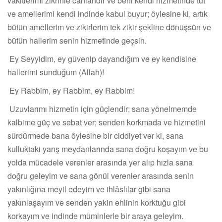
vakitlerimi zikrinle canlandır ve beni kendi hizmetinde tut
ve amellerimi kendi indinde kabul buyur; öylesine ki, artık
bütün amellerim ve zikirlerim tek zikir şekline dönüşsün ve
bütün hallerim senin hizmetinde geçsin.
Ey Seyyidim, ey güvenip dayandığım ve ey kendisine
hallerimi sunduğum (Allah)!
Ey Rabbim, ey Rabbim, ey Rabbim!
Uzuvlarımı hizmetin için güçlendir; sana yönelmemde
kalbime güç ve sebat ver; senden korkmada ve hizmetini
sürdürmede bana öylesine bir ciddiyet ver ki, sana
kulluktaki yarış meydanlarında sana doğru koşayım ve bu
yolda mücadele verenler arasında yer alıp hızla sana
doğru geleyim ve sana gönül verenler arasında senin
yakınlığına meyil edeyim ve ihlâslılar gibi sana
yakınlaşayım ve senden yakin ehlinin korktuğu gibi
korkayım ve indinde müminlerle bir araya geleyim.