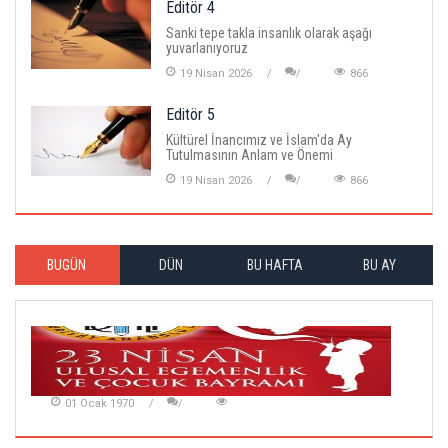
Editör 4
Sanki tepe takla insanlık olarak aşağı
yuvarlanıyoruz
19 Nisan 2026
866
Editör 5
Kültürel İnancımız ve İslam'da Ay
Tutulmasının Anlam ve Önemi
19 Nisan 2026
866
BUGÜN
DÜN
BU HAFTA
BU AY
01 Ocak 1970