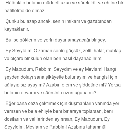
Hâlbuki o belanın müddeti uzun ve süreklidir ve ehline bir
hafifletme de olmaz.
Çünkü bu azap ancak, senin intikam ve gazabından
kaynaklanır.
Bu ise göklerin ve yerin dayanamayacağı bir şey.
Ey Seyyidim! O zaman senin güçsüz, zelil, hakir, muhtaç
ve biçare bir kulun olan ben nasıl dayanabilirim.
Ey Mabudum, Rabbim, Seyydim ve ey Mevlam! Hangi
şeyden dolayı sana şikâyette bulunayım ve hangisi için
ağlayıp sızlayayım? Azabın elem ve şiddetine mi? Yoksa
belanın devamı ve süresinin uzunluğuna mı?
Eğer bana ceza çektirmek için düşmanların yanında yer
verirsen ve bela ehliyle beni bir araya toplarsan, beni
dostların ve velilerinden ayırırsan, Ey Mabudum, Ey
Seyyidim, Mevlam ve Rabbim! Azabına tahammül