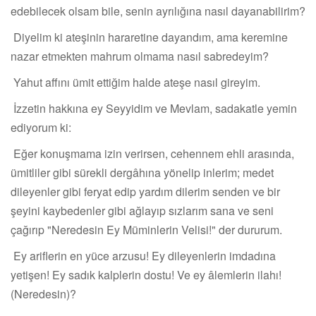
edebilecek olsam bile, senin ayrılığına nasıl dayanabilirim?
Diyelim ki ateşinin hararetine dayandım, ama keremine
nazar etmekten mahrum olmama nasıl sabredeyim?
Yahut affını ümit ettiğim halde ateşe nasıl gireyim.
İzzetin hakkına ey Seyyidim ve Mevlam, sadakatle yemin
ediyorum ki:
Eğer konuşmama izin verirsen, cehennem ehli arasında,
ümitliler gibi sürekli dergâhına yönelip inlerim; medet
dileyenler gibi feryat edip yardım dilerim senden ve bir
şeyini kaybedenler gibi ağlayıp sızlarım sana ve seni
çağırıp "Neredesin Ey Müminlerin Velisi!" der dururum.
Ey ariflerin en yüce arzusu! Ey dileyenlerin imdadına
yetişen! Ey sadık kalplerin dostu! Ve ey âlemlerin ilahı!
(Neredesin)?