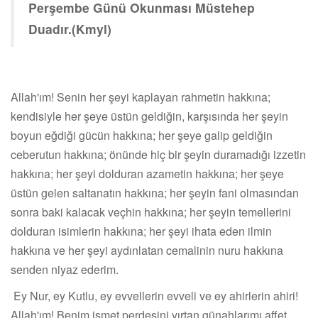
Perşembe Günü Okunması Müstehep
Duadır.(Kmyl)
Allah'ım! Senin her şeyi kaplayan rahmetin hakkına;
kendisiyle her şeye üstün geldiğin, karşısında her şeyin
boyun eğdiği gücün hakkına; her şeye galip geldiğin
ceberutun hakkına; önünde hiç bir şeyin duramadığı izzetin
hakkına; her şeyi dolduran azametin hakkına; her şeye
üstün gelen saltanatın hakkına; her şeyin fani olmasından
sonra baki kalacak veçhin hakkına; her şeyin temellerini
dolduran isimlerin hakkına; her şeyi ihata eden ilmin
hakkına ve her şeyi aydınlatan cemalinin nuru hakkına
senden niyaz ederim.
Ey Nur, ey Kutlu, ey evvellerin evveli ve ey ahirlerin ahiri!
Allah'ım! Benim ismet perdesini yırtan günahlarımı affet.