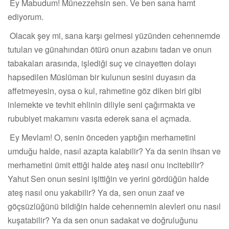
Ey Mabudum! Münezzehsin sen. Ve ben sana hamt
ediyorum.
Olacak şey mi, sana karşı gelmesi yüzünden cehennemde
tutulan ve günahından ötürü onun azabını tadan ve onun
tabakaları arasında, işlediği suç ve cinayetten dolayı
hapsedilen Müslüman bir kulunun sesini duyasın da
affetmeyesin, oysa o kul, rahmetine göz diken biri gibi
inlemekte ve tevhit ehlinin diliyle seni çağırmakta ve
rububiyet makamını vasıta ederek sana el açmada.
Ey Mevlam! O, senin önceden yaptığın merhametini
umduğu halde, nasıl azapta kalabilir? Ya da senin ihsan ve
merhametini ümit ettiği halde ateş nasıl onu incitebilir?
Yahut Sen onun sesini işittiğin ve yerini gördüğün halde
ateş nasıl onu yakabilir? Ya da, sen onun zaaf ve
göçsüzlüğünü bildiğin halde cehennemin alevleri onu nasıl
kuşatabilir? Ya da sen onun sadakat ve doğruluğunu