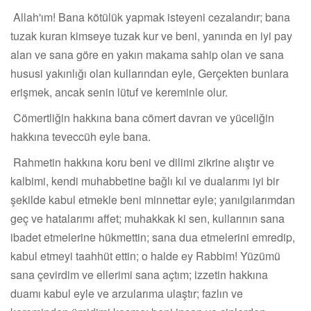
Allah'ım! Bana kötülük yapmak isteyeni cezalandır; bana
tuzak kuran kimseye tuzak kur ve beni, yanında en iyi pay
alan ve sana göre en yakın makama sahip olan ve sana
hususi yakınlığı olan kullarından eyle, Gerçekten bunlara
erişmek, ancak senin lütuf ve kereminle olur.
Cömertliğin hakkına bana cömert davran ve yüceliğin
hakkına teveccüh eyle bana.
Rahmetin hakkına koru beni ve dilimi zikrine alıştır ve
kalbimi, kendi muhabbetine bağlı kıl ve dualarımı iyi bir
şekilde kabul etmekle beni minnettar eyle; yanılgılarımdan
geç ve hatalarımı affet; muhakkak ki sen, kullarının sana
ibadet etmelerine hükmettin; sana dua etmelerini emredip,
kabul etmeyi taahhüt ettin; o halde ey Rabbim! Yüzümü
sana çevirdim ve ellerimi sana açtım; izzetin hakkına
duamı kabul eyle ve arzularıma ulaştır; fazlın ve