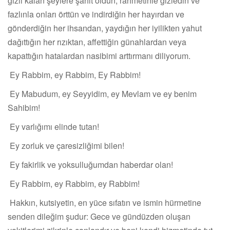
gizli kalan şeylere şahit oldun, rahmetinle gizledin ve
fazlınla onları örttün ve indirdiğin her hayırdan ve
gönderdiğin her ihsandan, yaydığın her iyilikten yahut
dağıttığın her rızıktan, affettiğin günahlardan veya
kapattığın hatalardan nasibimi arttırmanı diliyorum.
Ey Rabbim, ey Rabbim, Ey Rabbim!
Ey Mabudum, ey Seyyidim, ey Mevlam ve ey benim
Sahibim!
Ey varlığımı elinde tutan!
Ey zorluk ve çaresizliğimi bilen!
Ey fakirlik ve yoksulluğumdan haberdar olan!
Ey Rabbim, ey Rabbim, ey Rabbim!
Hakkın, kutsiyetin, en yüce sıfatın ve ismin hürmetine
senden dileğim şudur: Gece ve gündüzden oluşan