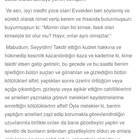
Ve sen, (ey) medhi yüce olan! Evvelden beri söylemiş ve
sürekli olarak nimet verip kerem ve ihsanda bulunmuşsun:
buyurmuşsun ki: "Mümin olan bir kimse, fasık olan
kimseyle bir olur mu? Hayır, onlar aynı olmazlar."
Mabudum, Seyyidim! Takdir ettiğin kudret hakkına ve
hükmedip kesinlik kazandırdığın kaza ve kaderine ki, kime
takdir etsen galip gelirsin, bu gecede ve bu saatte benim
işlediğim bütün suçları ve günahları ve gizlediğim bütün
kötülükleri affet; yaptıktan sonra üzerini örttüğüm veya
açığa çıkardığım, gizleyip veya aşikâr ettiğim cahilliklerimi
ve amelleri yazmakla görevli melekleri kaydetmelerine
emrettiğin kötülüklerimi affet! Öyle melekler ki, benim
yaptığım amelleri zapt edip korumakla görevlendirdiğin
uzuvlarımla birlikte onları da bana gözetleyici yaptın ve
kendin de bunların ardından gözetleyicim oldun ve onlara