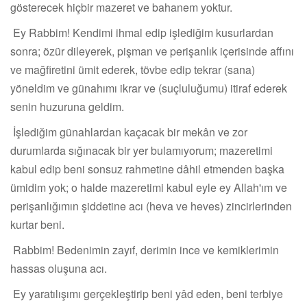
gösterecek hiçbir mazeret ve bahanem yoktur.
Ey Rabbim! Kendimi ihmal edip işlediğim kusurlardan
sonra; özür dileyerek, pişman ve perişanlık içerisinde affını
ve mağfiretini ümit ederek, tövbe edip tekrar (sana)
yöneldim ve günahımı ikrar ve (suçluluğumu) itiraf ederek
senin huzuruna geldim.
İşlediğim günahlardan kaçacak bir mekân ve zor
durumlarda sığınacak bir yer bulamıyorum; mazeretimi
kabul edip beni sonsuz rahmetine dâhil etmenden başka
ümidim yok; o halde mazeretimi kabul eyle ey Allah'ım ve
perişanlığımın şiddetine acı (heva ve heves) zincirlerinden
kurtar beni.
Rabbim! Bedenimin zayıf, derimin ince ve kemiklerimin
hassas oluşuna acı.
Ey yaratılışımı gerçekleştirip beni yâd eden, beni terbiye