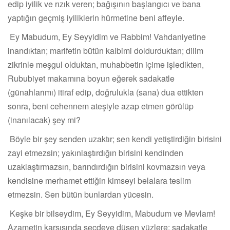
edip iyilik ve rızık veren; bağışının başlangıcı ve bana
yaptığın geçmiş iyiliklerin hürmetine beni affeyle.
Ey Mabudum, Ey Seyyidim ve Rabbim! Vahdaniyetine
inandıktan; marifetin bütün kalbimi doldurduktan; dilim
zikrinle meşgul olduktan, muhabbetin içime işledikten,
Rububiyet makamına boyun eğerek sadakatle
(günahlarımı) itiraf edip, doğrulukla (sana) dua ettikten
sonra, beni cehennem ateşiyle azap etmen görülüp
(inanılacak) şey mi?
Böyle bir şey senden uzaktır; sen kendi yetiştirdiğin birisini
zayi etmezsin; yakınlaştırdığın birisini kendinden
uzaklaştırmazsın, barındırdığın birisini kovmazsın veya
kendisine merhamet ettiğin kimseyi belalara teslim
etmezsin. Sen bütün bunlardan yücesin.
Keşke bir bilseydim, Ey Seyyidim, Mabudum ve Mevlam!
Azametin karşısında secdeye düşen yüzlere; sadakatle