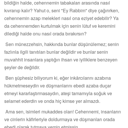
bildiğin halde, cehennemin tabakaları arasında nasıl
kıvranıp kalır? Yahut o, seni "Ey Rabbim" diye çağırırken,
cehennemin azap melekleri nasıl ona eziyet edebilir? Ya
da cehennemden kurtulmak için senin lütuf ve keremini
dilediği halde onu nasıl orada bırakırsın?
Sen münezzehsin, hakkında bunlar düşünülemez; senin
fazlınla ilgili tanıtılan bunlar değildir ve bunlar senin
muvahhit insanlara yaptığın ihsan ve iyiliklere benzeyen
şeyler de değildir.
Ben şüphesiz biliyorum ki, eğer inkârcılarını azabına
hükmetmeseydin ve düşmanlarını ebedi azaba duçar
etmeyi kararlaştırmasaydın, ateşi tamamıyla soğuk ve
selamet ederdin ve onda hiç kimse yer almazdı.
Ama sen, isimleri mukaddes olan! Cehennemi, insanların
ve cinlerin kâfirleriyle doldurmaya ve düşmanları orada
ebedi olarak tutmaya yemin etmişsin.