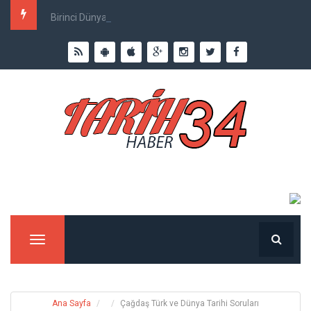
Birinci Dünya Savaşı`nda Ne Kadar İnsan Öldü?
Menu
Ana Sayfa
Çağdaş Türk ve Dünya Tarihi Soruları