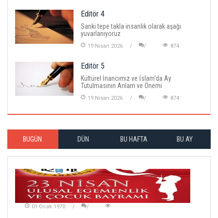
Editör 4
Sanki tepe takla insanlık olarak aşağı
yuvarlanıyoruz
19 Nisan 2026
874
Editör 5
Kültürel İnancımız ve İslam'da Ay
Tutulmasının Anlam ve Önemi
19 Nisan 2026
874
BUGÜN
DÜN
BU HAFTA
BU AY
01 Ocak 1970