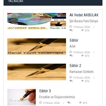
YAZARLAR
Ali Vedat AKBULAK
Şiir-Burası Fani Dünya
19 Nisan 2026
874
Editör
Afet
19 Nisan 2026
874
Editör 2
Ramazan Sohbeti
19 Nisan 2026
874
Editör 3
Fırsatlar ve Düşüncelerimiz
19 Nisan 2026
874