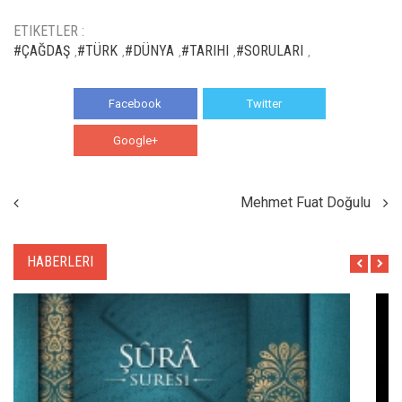
ETIKETLER :
#ÇAĞDAŞ
#TÜRK
#DÜNYA
#TARIHI
#SORULARI
,
,
,
,
,
Facebook
Twitter
Google+
WhatsApp
Mehmet Fuat Doğulu
HABERLERI