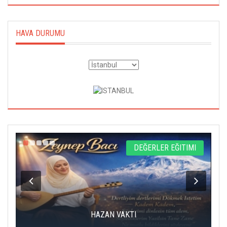
HAVA DURUMU
L
DEĞERLER EĞITIMI
HAZAN VAKTI