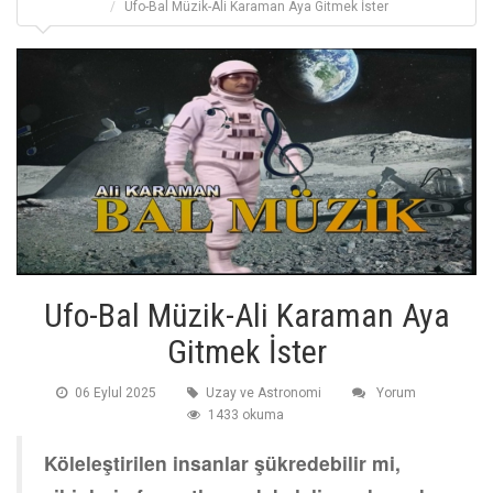
Ufo-Bal Müzik-Ali Karaman Aya Gitmek İster
Ufo-Bal Müzik-Ali Karaman Aya
Gitmek İster
06 Eylul 2025
Uzay ve Astronomi
Yorum
1433 okuma
Köleleştirilen insanlar şükredebilir mi,