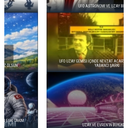
UFO ASTRONOMI VE UZAY BILIMLERI
UFO UZAY GEMISI İÇINDE NEVZAT ACARTÜRK'ÜN SÖĞLEDIĞI
YABANCI ŞARKI
UZAY VE EVREN'IN BÜYÜKLÜĞÜ