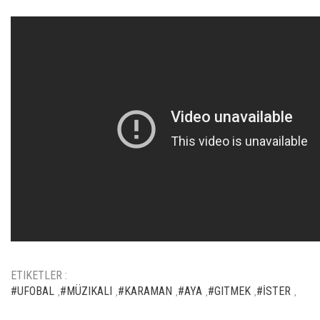
ETIKETLER :
#UFOBAL
#MÜZIKALI
#KARAMAN
#AYA
#GITMEK
#İSTER
,
,
,
,
,
,