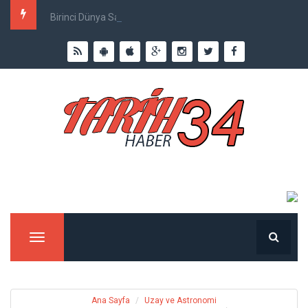
Birinci Dünya Savaşı`nda Ne Kadar İnsan Öldü?
Menu
Ana Sayfa
Uzay ve Astronomi