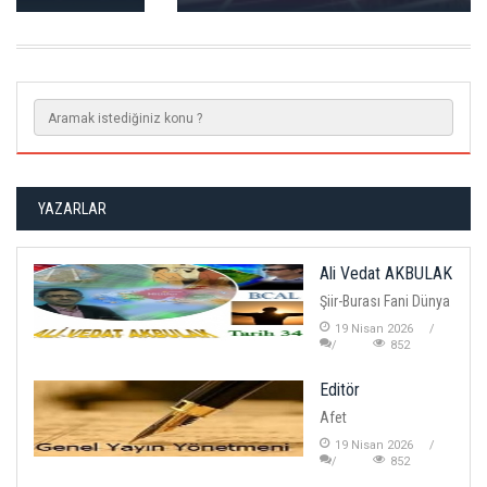
YAZARLAR
Ali Vedat AKBULAK
Şiir-Burası Fani Dünya
19 Nisan 2026
852
Editör
Afet
19 Nisan 2026
852