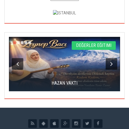
L
DEĞERLER EĞITIMI
HAZAN VAKTI