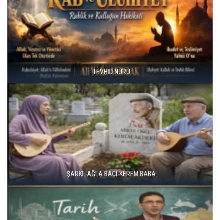
YETİM KALDIM -İLAHİ
ÖZGÜRLÜKTEN KÖLELIĞE