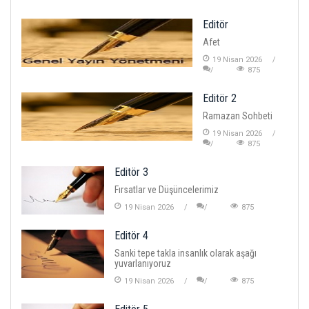
Editör
Afet
19 Nisan 2026
875
Editör 2
Ramazan Sohbeti
19 Nisan 2026
875
Editör 3
Fırsatlar ve Düşüncelerimiz
19 Nisan 2026
875
Editör 4
Sanki tepe takla insanlık olarak aşağı
yuvarlanıyoruz
19 Nisan 2026
875