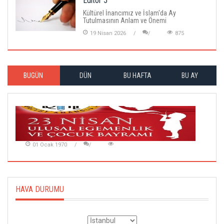
Editör 5
Kültürel İnancımız ve İslam'da Ay
Tutulmasının Anlam ve Önemi
19 Nisan 2026
875
BUGÜN
DÜN
BU HAFTA
BU AY
01 Ocak 1970
HAVA DURUMU