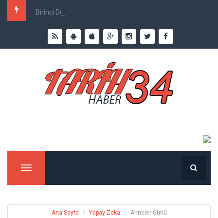
Birinci Dünya Savaşı`nda Ne Kadar İnsan Öldü?
Menu
Ana Sayfa
Yapay Zeka
Anneler Günü