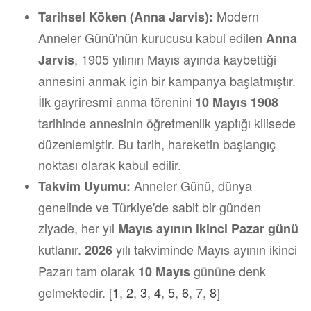
Modern
Tarihsel Köken (Anna Jarvis):
Anneler Günü'nün kurucusu kabul edilen
Anna
, 1905 yılının Mayıs ayında kaybettiği
Jarvis
annesini anmak için bir kampanya başlatmıştır.
İlk gayriresmî anma törenini
10 Mayıs 1908
tarihinde annesinin öğretmenlik yaptığı kilisede
düzenlemiştir. Bu tarih, hareketin başlangıç
noktası olarak kabul edilir.
Anneler Günü, dünya
Takvim Uyumu:
genelinde ve Türkiye'de sabit bir günden
ziyade, her yıl
Mayıs ayının ikinci Pazar günü
kutlanır.
yılı takviminde Mayıs ayının ikinci
2026
Pazarı tam olarak
gününe denk
10 Mayıs
gelmektedir.
[
1
,
2
,
3
,
4
,
5
,
6
,
7
,
8
]