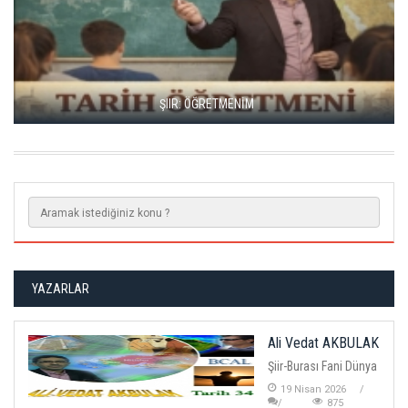
LISE GENÇLIK MARŞI
YAZARLAR
Ali Vedat AKBULAK
Şiir-Burası Fani Dünya
19 Nisan 2026
875