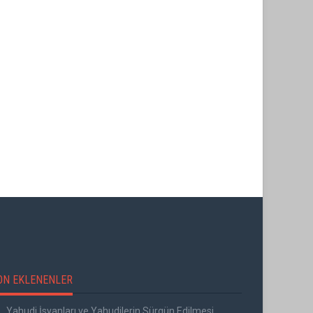
 KORKMA BU ŞAFAKLARDAN
YÜZEN EN SON OCAK
ŞIIR; "ANNE"
ON EKLENENLER
Yahudi İsyanları ve Yahudilerin Sürgün Edilmesi