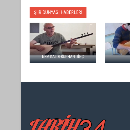
ŞIIR DÜNYASI HABERLERI
NEM KALDI-BURHAN DİNÇ
MİHRİB