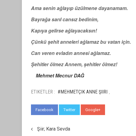
Ama senin ağlayıp üzülmene dayanamam.
Bayrağa sarıl cansız bedinim,
Kapıya gelirse ağlayacaksın!
Çünkü şehit anneleri ağlamaz bu vatan için.
Can veren evladın annesi ağlamaz.
Şehitler ölmez Annem, şehitler ölmez!
Mehmet Mecnur DAĞ
ETIKETLER :
#MEHMETÇIK ANNE ŞIIRI
,
Facebook
Twitter
Google+
WhatsApp
Şiir; Kara Sevda