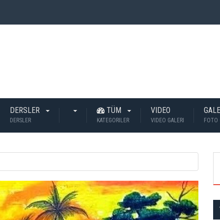
 İnsan Öldü?
DERSLER
TÜM
VIDEO
GALE
DERSLER
KATEGORILER
VIDEO GALERI
FOTO 