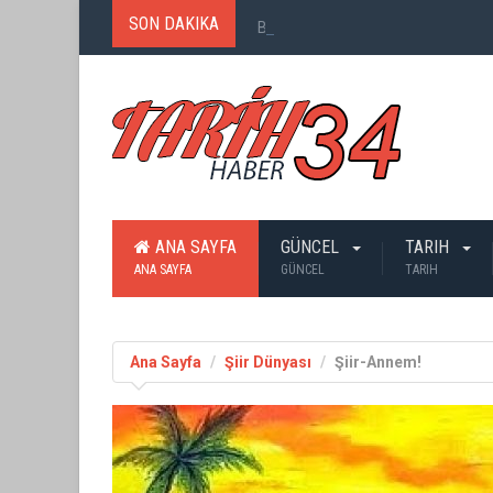
SON DAKIKA
Birinci Dünya Savaşı`nda Ne Kadar
ANA SAYFA
GÜNCEL
TARIH
ANA SAYFA
GÜNCEL
TARIH
Ana Sayfa
Şiir Dünyası
Şiir-Annem!