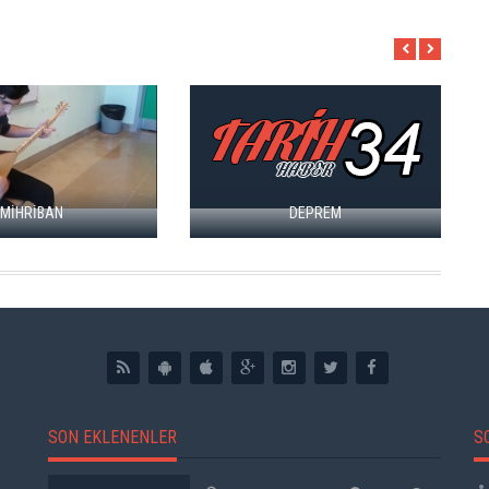
ŞIIR;
AN
DEPREM
SON EKLENENLER
S