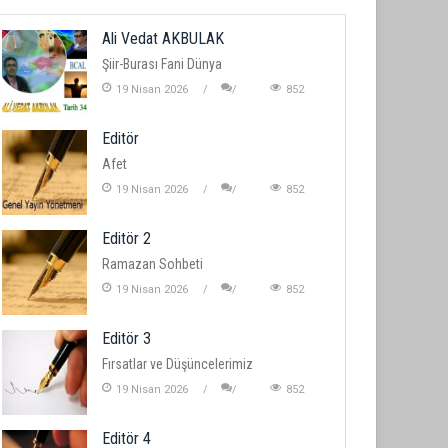
Ali Vedat AKBULAK
Şiir-Burası Fani Dünya
19 Nisan 2026
852
Editör
Afet
19 Nisan 2026
852
Editör 2
Ramazan Sohbeti
19 Nisan 2026
852
Editör 3
Fırsatlar ve Düşüncelerimiz
19 Nisan 2026
852
Editör 4