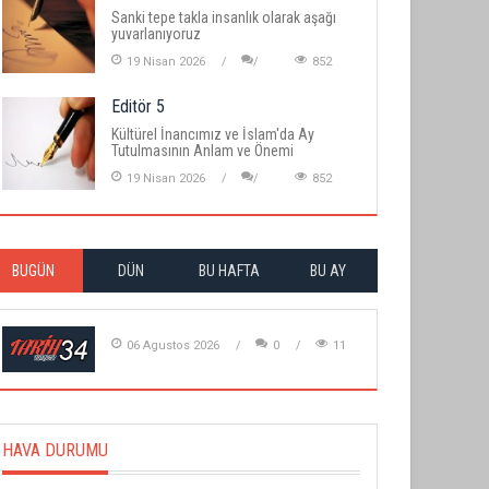
Sanki tepe takla insanlık olarak aşağı
yuvarlanıyoruz
19 Nisan 2026
852
Editör 5
Kültürel İnancımız ve İslam'da Ay
Tutulmasının Anlam ve Önemi
19 Nisan 2026
852
BUGÜN
DÜN
BU HAFTA
BU AY
06 Agustos 2026
0
11
HAVA DURUMU