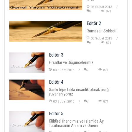
03 Subat 2013
871
Editör 2
Ramazan Sohbeti
03 Subat 2013
871
Editör 3
Fırsatlar ve Düşüncelerimiz
03 Subat 2013
871
Editör 4
Sanki tepe takla insanlık olarak aşağı
yuvarlanıyoruz
03 Subat 2013
871
Editör 5
Kültürel İnancımız ve İslam'da Ay
Tutulmasının Anlam ve Önemi