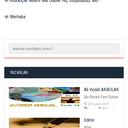
Kıskançlık Nelere Mal Olabilir Hiç Düşündünüz Mü?
Merhaba
YAZARLAR
Ali Vedat AKBULAK
Şiir-Burası Fani Dünya
03 Subat 2013
871
Editör
Afet