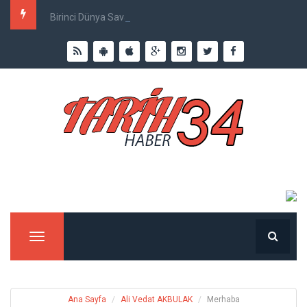
Birinci Dünya Savaşı`nda Ne Kadar İnsan Öldü?
Menu
Ana Sayfa
Ali Vedat AKBULAK
Merhaba