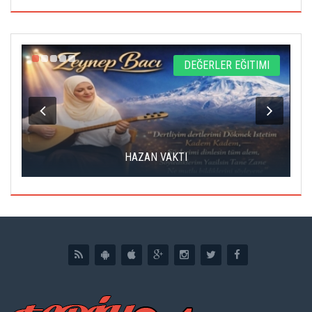
L
DEĞERLER EĞITIMI
HAZAN VAKTI