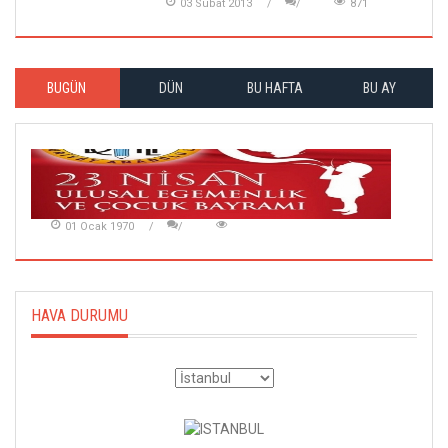
03 Subat 2013
871
BUGÜN
DÜN
BU HAFTA
BU AY
01 Ocak 1970
HAVA DURUMU